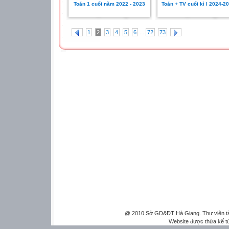
Toán 1 cuối năm 2022 - 2023
Toán + TV cuối kì I 2024-2
...
1
2
3
4
5
6
72
73
@ 2010 Sở GD&ĐT Hà Giang. Thư viện tài 
Website được thừa kế 