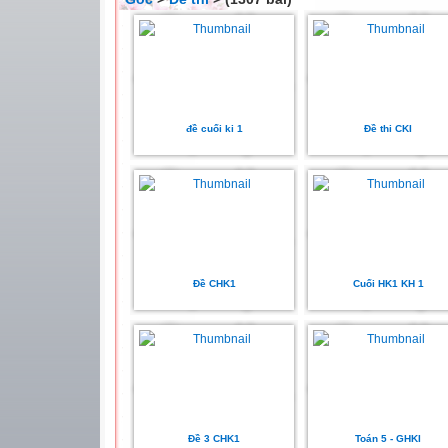
đề cuối ki 1
Đề thi CKI
Đề CHK1
Cuối HK1 KH 1
Đề 3 CHK1
Toán 5 - GHKI